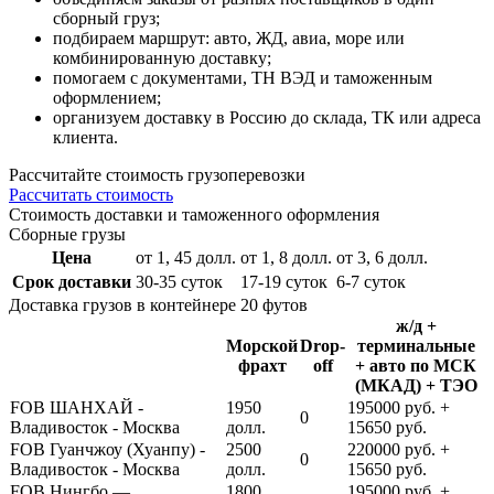
сборный груз;
подбираем маршрут: авто, ЖД, авиа, море или
комбинированную доставку;
помогаем с документами, ТН ВЭД и таможенным
оформлением;
организуем доставку в Россию до склада, ТК или адреса
клиента.
Расcчитайте стоимость грузоперевозки
Рассчитать стоимость
Стоимость доставки и таможенного оформления
Сборные грузы
Цена
от 1, 45 долл.
от 1, 8 долл.
от 3, 6 долл.
Срок доставки
30-35 суток
17-19 суток
6-7 суток
Доставка грузов в контейнере 20 футов
ж/д +
Морской
Drop-
терминальные
фрахт
off
+ авто по МСК
(МКАД) + ТЭО
FOB ШАНХАЙ -
1950
195000 руб. +
0
Владивосток - Москва
долл.
15650 руб.
FOB Гуанчжоу (Хуанпу) -
2500
220000 руб. +
0
Владивосток - Москва
долл.
15650 руб.
FOB Нингбо —
1800
195000 руб. +