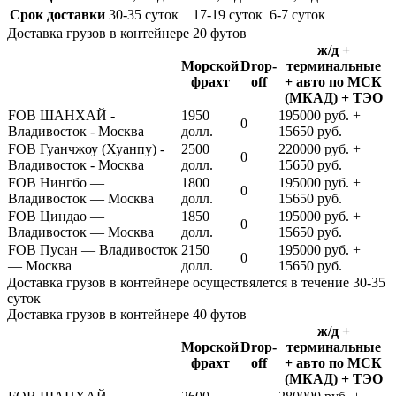
Срок доставки
30-35 суток
17-19 суток
6-7 суток
Доставка грузов в контейнере 20 футов
ж/д +
Морской
Drop-
терминальные
фрахт
off
+ авто по МСК
(МКАД) + ТЭО
FOB ШАНХАЙ -
1950
195000 руб. +
0
Владивосток - Москва
долл.
15650 руб.
FOB Гуанчжоу (Хуанпу) -
2500
220000 руб. +
0
Владивосток - Москва
долл.
15650 руб.
FOB Нингбо —
1800
195000 руб. +
0
Владивосток — Москва
долл.
15650 руб.
FOB Циндао —
1850
195000 руб. +
0
Владивосток — Москва
долл.
15650 руб.
FOB Пусан — Владивосток
2150
195000 руб. +
0
— Москва
долл.
15650 руб.
Доставка грузов в контейнере осуществялется в течение 30-35
суток
Доставка грузов в контейнере 40 футов
ж/д +
Морской
Drop-
терминальные
фрахт
off
+ авто по МСК
(МКАД) + ТЭО