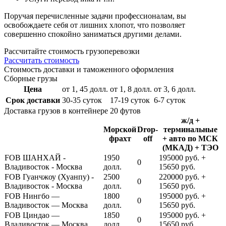
Поручая перечисленные задачи профессионалам, вы
освобождаете себя от лишних хлопот, что позволяет
совершенно спокойно заниматься другими делами.
Расcчитайте стоимость грузоперевозки
Рассчитать стоимость
Стоимость доставки и таможенного оформления
Сборные грузы
Цена
от 1, 45 долл.
от 1, 8 долл.
от 3, 6 долл.
Срок доставки
30-35 суток
17-19 суток
6-7 суток
Доставка грузов в контейнере 20 футов
ж/д +
Морской
Drop-
терминальные
фрахт
off
+ авто по МСК
(МКАД) + ТЭО
FOB ШАНХАЙ -
1950
195000 руб. +
0
Владивосток - Москва
долл.
15650 руб.
FOB Гуанчжоу (Хуанпу) -
2500
220000 руб. +
0
Владивосток - Москва
долл.
15650 руб.
FOB Нингбо —
1800
195000 руб. +
0
Владивосток — Москва
долл.
15650 руб.
FOB Циндао —
1850
195000 руб. +
0
Владивосток — Москва
долл.
15650 руб.