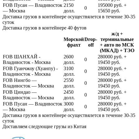
FOB Пусан — Владивосток
2150
195000 руб. +
0
— Москва
долл.
15650 руб.
Доставка грузов в контейнере осуществялется в течение 30-35
суток
Доставка грузов в контейнере 40 футов
ж/д +
Морской
Drop-
терминальные
фрахт
off
+ авто по МСК
(МКАД) + ТЭО
FOB ШАНХАЙ -
2600
280000 руб. +
0
Владивосток - Москва
долл.
19450 руб.
FOB Гуанчжоу (Хуанпу) -
3100
280000 руб. +
0
Владивосток - Москва
долл.
19450 руб.
FOB Нингбо —
2550
280000 руб. +
0
Владивосток — Москва
долл.
19450 руб.
FOB Циндао —
2450
280000 руб. +
0
Владивосток — Москва
долл.
19450 руб.
FOB Пусан — Владивосток
3000
280000 руб. +
0
— Москва
долл.
19450 руб.
Доставка грузов в контейнере осуществялется в течение 30-35
суток
Доставляем следующие грузы из Китая